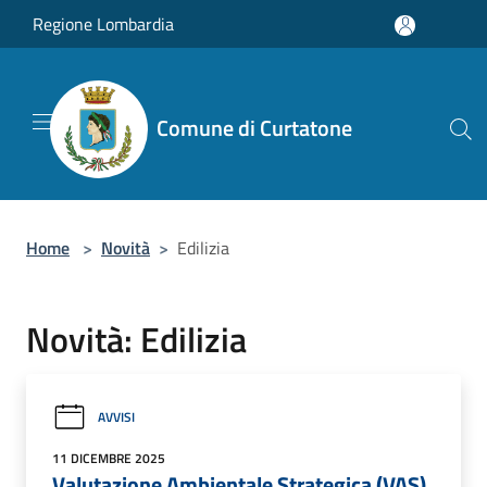
Salta al contenuto principale
Regione Lombardia
Comune di Curtatone
Home
>
Novità
>
Edilizia
Novità: Edilizia
AVVISI
11 DICEMBRE 2025
Valutazione Ambientale Strategica (VAS)