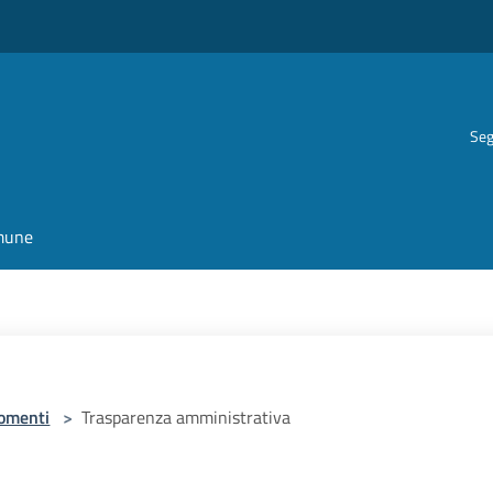
Seg
omune
omenti
>
Trasparenza amministrativa