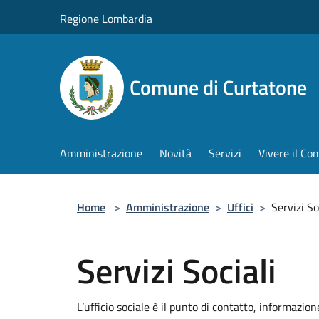
Salta al contenuto principale
Regione Lombardia
Comune di Curtatone
Amministrazione
Novità
Servizi
Vivere il C
Home
>
Amministrazione
>
Uffici
>
Servizi So
Servizi Sociali
L’ufficio sociale è il punto di contatto, informazio