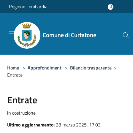
Salta al contenuto principale
Regione Lombardia
Comune di Curtatone
Home
>
Approfondimenti
>
Bilancio trasparente
>
Entrate
Entrate
in costruzione
Ultimo aggiornamento
: 28 marzo 2025, 17:03