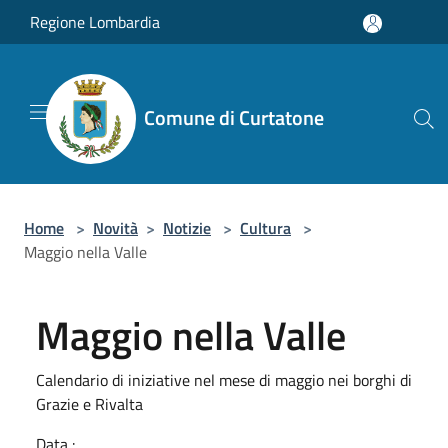
Salta al contenuto principale
Regione Lombardia
Comune di Curtatone
Home
>
Novità
>
Notizie
>
Cultura
>
Maggio nella Valle
Maggio nella Valle
Calendario di iniziative nel mese di maggio nei borghi di
Grazie e Rivalta
Data :