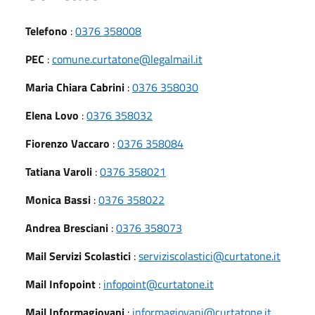
Telefono
:
0376 358008
PEC
:
comune.curtatone@legalmail.it
Maria Chiara Cabrini
:
0376 358030
Elena Lovo
:
0376 358032
Fiorenzo Vaccaro
:
0376 358084
Tatiana Varoli
:
0376 358021
Monica Bassi
:
0376 358022
Andrea Bresciani
:
0376 358073
Mail Servizi Scolastici
:
serviziscolastici@curtatone.it
Mail Infopoint
:
infopoint@curtatone.it
Mail Informagiovani
:
informagiovani@curtatone.it