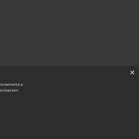
×
nzionamento e
nformazioni
Municipium
Accesso redazione
Curtatone • Powered by
•