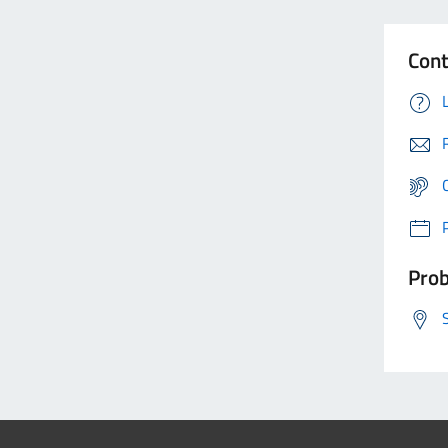
Cont
Prob