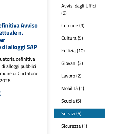
Avvisi dagli Uffici
(6)
finitiva Avviso
Comune (9)
ettuale n.
Cultura (5)
er
 di alloggi SAP
Edilizia (10)
duatoria definitiva
Giovani (3)
di alloggi pubblici
Comune di Curtatone
Lavoro (2)
/2026
Mobilità (1)
Scuola (5)
Servizi (6)
Sicurezza (1)