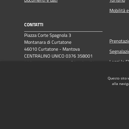
Mobilità e
CONTATTI
Piazza Corte Spagnola 3
Prenotaz
Montanara di Curtatone
46010 Curtatone - Mantova
Segnalazi
CENTRALINO UNICO 0376 358001
Leggi le 
PEC:
comune.curtatone@legalmail.it
Richiesta 
Questo sito 
alla navig
RSS
Accessibilità
Privacy
Cookie
Mappa de