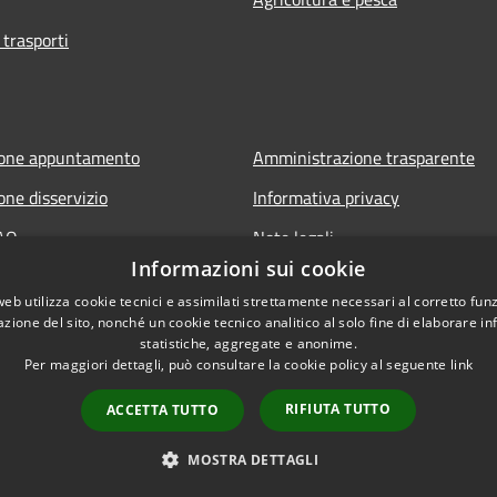
 trasporti
ione appuntamento
Amministrazione trasparente
one disservizio
Informativa privacy
FAQ
Note legali
Informazioni sui cookie
di assistenza
Dichiarazione di accessibilità
web utilizza cookie tecnici e assimilati strettamente necessari al corretto fu
Meccanismo di Feedback
azione del sito, nonché un cookie tecnico analitico al solo fine di elaborare i
statistiche, aggregate e anonime.
Per maggiori dettagli, può consultare la cookie policy al seguente
link
RIFIUTA TUTTO
ACCETTA TUTTO
l sito
Copyright © 2026 • Comune di 
MOSTRA DETTAGLI