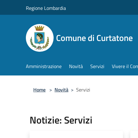
Salta al contenuto principale
Regione Lombardia
Comune di Curtatone
Amministrazione
Novità
Servizi
Vivere il C
Home
>
Novità
>
Servizi
Notizie: Servizi