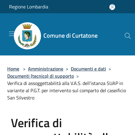
Salta al contenuto principale
Regione Lombardia
Comune di Curtatone
Home
>
Amministrazione
>
Documenti e dati
>
Documenti (tecnico) di supporto
>
Verifica di assoggettabilità alla V.A.S. dell’istanza SUAP in
variante al P.G.T. per intervento sul comparto del caseificio
San Silvestro
Verifica di