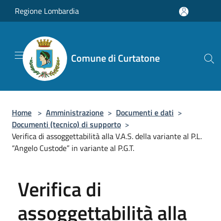
Salta al contenuto principale
Regione Lombardia
Comune di Curtatone
Home
>
Amministrazione
>
Documenti e dati
>
Documenti (tecnico) di supporto
>
Verifica di assoggettabilità alla V.A.S. della variante al P.L.
“Angelo Custode” in variante al P.G.T.
Verifica di
assoggettabilità alla