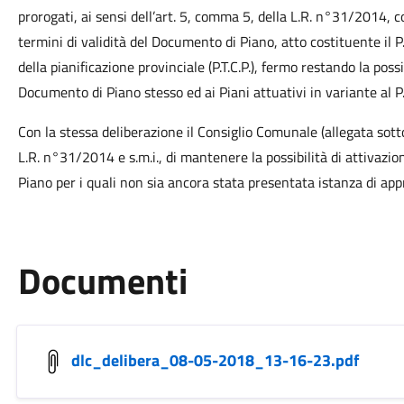
prorogati, ai sensi dell’art. 5, comma 5, della L.R. n°31/2014, 
termini di validità del Documento di Piano, atto costituente il P
della pianificazione provinciale (P.T.C.P.), fermo restando la possi
Documento di Piano stesso ed ai Piani attuativi in variante al P.
Con la stessa deliberazione il Consiglio Comunale (allegata sotto
L.R. n°31/2014 e s.m.i., di mantenere la possibilità di attivazio
Piano per i quali non sia ancora stata presentata istanza di ap
Documenti
dlc_delibera_08-05-2018_13-16-23.pdf