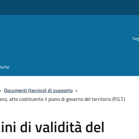
Seg
omune
>
Documenti (tecnico) di supporto
>
o, atto costituente il piano di governo del territorio (P.G.T.)
ni di validità del