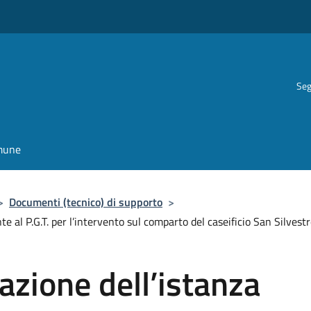
Seg
omune
>
Documenti (tecnico) di supporto
>
e al P.G.T. per l’intervento sul comparto del caseificio San Silvest
azione dell’istanza