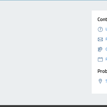
Cont
Prob