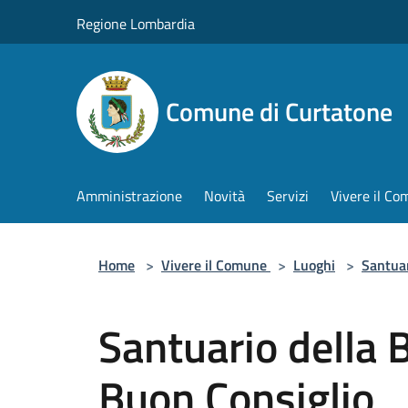
Salta al contenuto principale
Regione Lombardia
Comune di Curtatone
Amministrazione
Novità
Servizi
Vivere il C
Home
>
Vivere il Comune
>
Luoghi
>
Santua
Santuario della 
Buon Consiglio