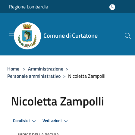
Salta al contenuto principale
Regione Lombardia
Comune di Curtatone
Home
>
Amministrazione
>
Personale amministrativo
>
Nicoletta Zampolli
Nicoletta Zampolli
Condividi
Vedi azioni
INDICE DELLA PAGINA