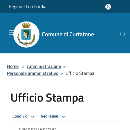
Salta al contenuto principale
Regione Lombardia
Comune di Curtatone
Home
>
Amministrazione
>
Personale amministrativo
>
Ufficio Stampa
Ufficio Stampa
Condividi
Vedi azioni
INDICE DELLA PAGINA