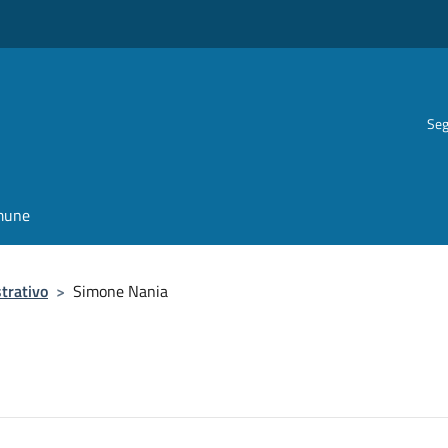
Seg
omune
trativo
>
Simone Nania