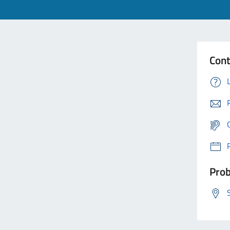
Cont
Prob