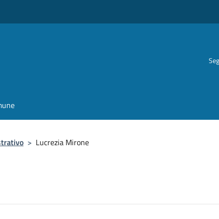
Seg
omune
trativo
>
Lucrezia Mirone