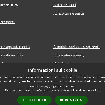
Autorizzazioni
 urbanistica
Agricoltura e pesca
 trasporti
ione appuntamento
Amministrazione trasparente
one disservizio
Informativa privacy
FAQ
Note legali
Informazioni sui cookie
di assistenza
Dichiarazione di accessibilità
web utilizza cookie tecnici e assimilati strettamente necessari al corretto fu
Meccanismo di Feedback
azione del sito, nonché un cookie tecnico analitico al solo fine di elaborare i
statistiche, aggregate e anonime.
Per maggiori dettagli, può consultare la cookie policy al seguente
link
RIFIUTA TUTTO
ACCETTA TUTTO