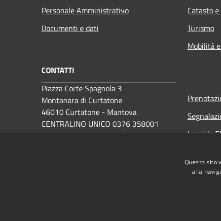
Personale Amministrativo
Catasto e
Documenti e dati
Turismo
Mobilità e
CONTATTI
Piazza Corte Spagnola 3
Prenotaz
Montanara di Curtatone
46010 Curtatone - Mantova
Segnalazi
CENTRALINO UNICO 0376 358001
Leggi le 
PEC:
comune.curtatone@legalmail.it
Richiesta 
Questo sito 
alla navig