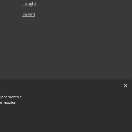
Luoghi
Eventi
×
nzionamento e
nformazioni