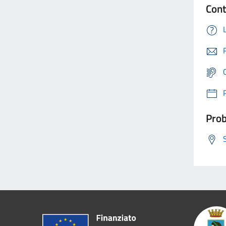
Cont
Prob