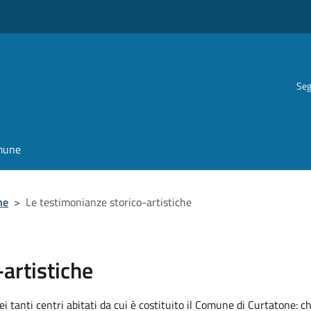
Seg
omune
ne
>
Le testimonianze storico-artistiche
artistiche
i tanti centri abitati da cui è costituito il Comune di Curtatone: ch