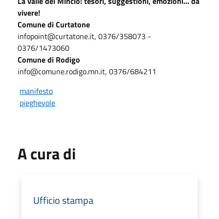
La valle del Mincio: tesori, suggestioni, emozioni... da
vivere!
Comune di Curtatone
infopoint@curtatone.it, 0376/358073 -
0376/1473060
Comune di Rodigo
info@comune.rodigo.mn.it, 0376/684211
manifesto
pieghevole
A cura di
Ufficio stampa