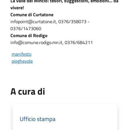
La valle del Mincio: tesori, suggestioni, emozioni... da
vivere!
Comune di Curtatone
infopoint@curtatone.it, 0376/358073 -
0376/1473060
Comune di Rodigo
info@comune.rodigo.mn.it, 0376/684211
manifesto
pieghevole
A cura di
Ufficio stampa