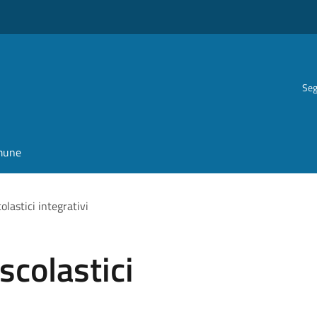
Seg
omune
colastici integrativi
 scolastici