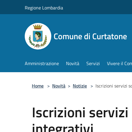
Salta al contenuto principale
Regione Lombardia
Comune di Curtatone
Amministrazione
Novità
Servizi
Vivere il C
Home
>
Novità
>
Notizie
>
Iscrizioni servizi s
Iscrizioni servizi
integrativi