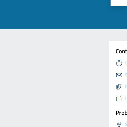
Cont
Prob