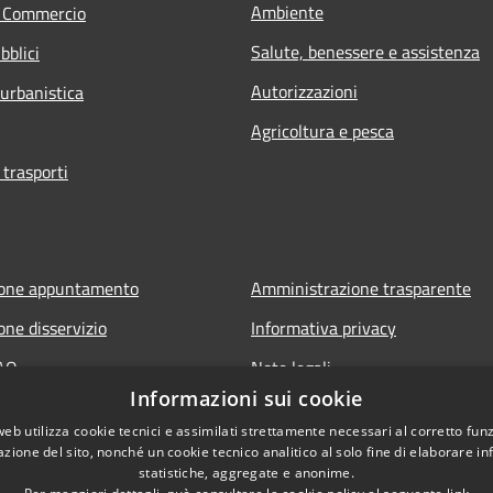
Ambiente
e Commercio
Salute, benessere e assistenza
bblici
Autorizzazioni
 urbanistica
Agricoltura e pesca
 trasporti
ione appuntamento
Amministrazione trasparente
one disservizio
Informativa privacy
FAQ
Note legali
Informazioni sui cookie
di assistenza
Dichiarazione di accessibilità
web utilizza cookie tecnici e assimilati strettamente necessari al corretto fu
Meccanismo di Feedback
azione del sito, nonché un cookie tecnico analitico al solo fine di elaborare i
statistiche, aggregate e anonime.