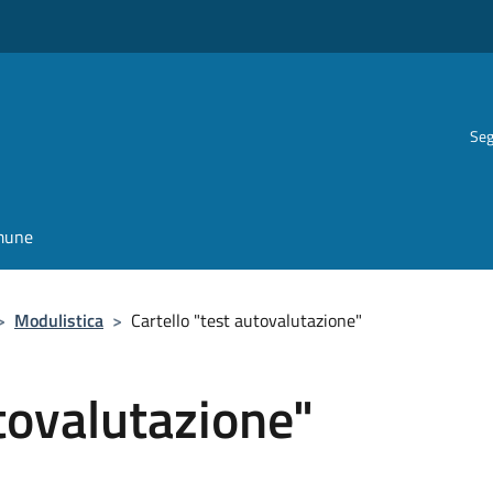
Seg
omune
>
Modulistica
>
Cartello "test autovalutazione"
utovalutazione"