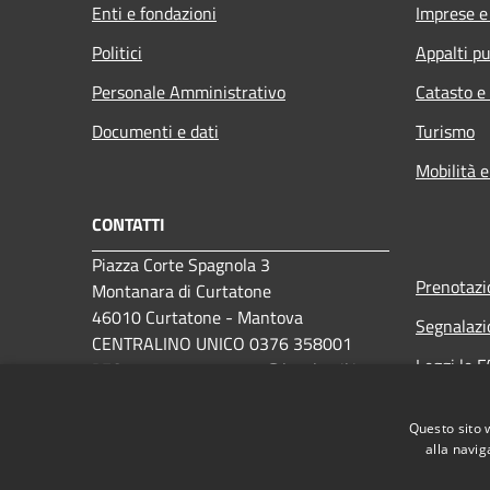
Enti e fondazioni
Imprese 
Politici
Appalti pu
Personale Amministrativo
Catasto e
Documenti e dati
Turismo
Mobilità e
CONTATTI
Piazza Corte Spagnola 3
Prenotaz
Montanara di Curtatone
46010 Curtatone - Mantova
Segnalazi
CENTRALINO UNICO 0376 358001
Leggi le 
PEC:
comune.curtatone@legalmail.it
Richiesta 
Questo sito 
alla navig